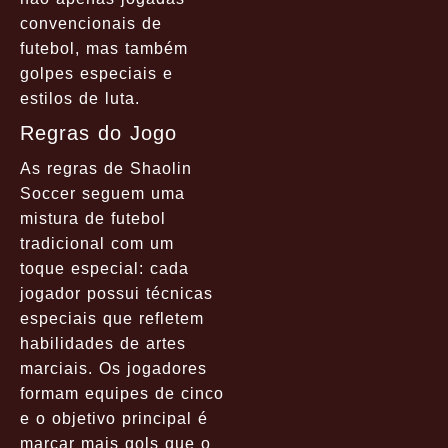
convencionais de
futebol, mas também
golpes especiais e
estilos de luta.
Regras do Jogo
As regras de Shaolin
Soccer seguem uma
mistura de futebol
tradicional com um
toque especial: cada
jogador possui técnicas
especiais que refletem
habilidades de artes
marciais. Os jogadores
formam equipes de cinco
e o objetivo principal é
marcar mais gols que o