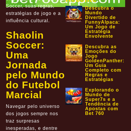
Soccer, suas regras,
Descubra o
Mundo
estratégias de jogo e a
Divertido de
influência cultural.
FunnyAlpaca:
Um Jogo de
Estratégia
Shaolin
Envolvente
Soccer:
Descubra as
Emoções do
Uma
Jogo
GoldenPanther:
Jornada
Um Guia
Completo com
pelo Mundo
Regras e
Estratégias
do Futebol
Explorando o
Marcial
Mundo de
Super7s e a
Tendência de
Navegar pelo universo
Apostas com
Bet 760
dos jogos sempre nos
traz surpresas
inesperadas, e dentre