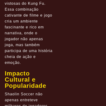
vistosas do Kung Fu.
Essa combinação
cativante de filme e jogo
cria um ambiente
fascinante e rico em
narrativa, onde o
jogador não apenas
joga, mas também
participa de uma história
cheia de ação e
emoção.
Impacto
Cultural e
Popularidade
Shaolin Soccer não
apenas entreteve
milhares de jogadores