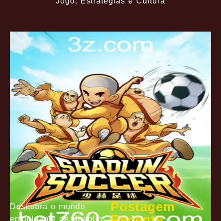
Jogo, Estratégias e Cultura
Postagem
Descubra o mundo
Recente
empolgante de Shaolin