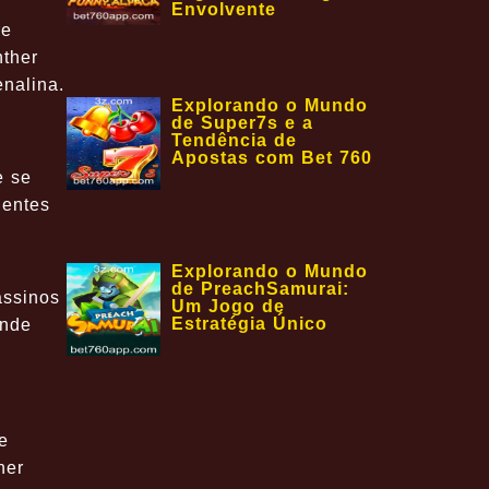
Envolvente
re
ther
nalina.
Explorando o Mundo
de Super7s e a
Tendência de
Apostas com Bet 760
e se
ientes
Explorando o Mundo
de PreachSamurai:
assinos
Um Jogo de
Estratégia Único
onde
e
her