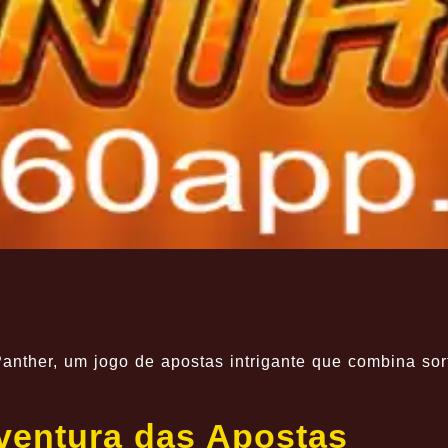
nther, um jogo de apostas intrigante que combina sor
ventura das Apostas