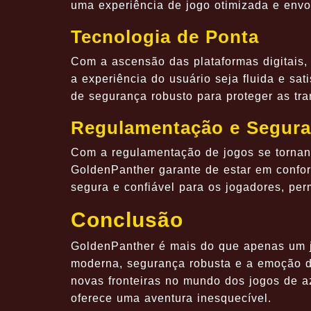
uma experiência de jogo otimizada e envo
Tecnologia de Ponta
Com a ascensão das plataformas digitais, 
a experiência do usuário seja fluida e sati
de segurança robusto para proteger as tr
Regulamentação e Segur
Com a regulamentação de jogos se tornan
GoldenPanther garante de estar em confor
segura e confiável para os jogadores, per
Conclusão
GoldenPanther é mais do que apenas um j
moderna, segurança robusta e a emoção da
novas fronteiras no mundo dos jogos de a
oferece uma aventura inesquecível.