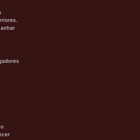
a
riores.
ganhar
gadores
do
ecer