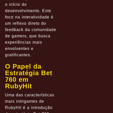
o início do
desenvolvimento. Este
foco na interatividade é
um reflexo direto do
feedback da comunidade
de gamers, que busca
experiências mais
envolventes e
gratificantes.
O Papel da
Estratégia Bet
760 em
RubyHit
Uma das características
mais intrigantes de
RubyHit é a introdução