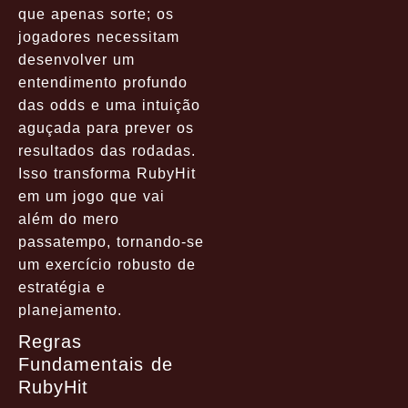
que apenas sorte; os
jogadores necessitam
desenvolver um
entendimento profundo
das odds e uma intuição
aguçada para prever os
resultados das rodadas.
Isso transforma RubyHit
em um jogo que vai
além do mero
passatempo, tornando-se
um exercício robusto de
estratégia e
planejamento.
Regras
Fundamentais de
RubyHit