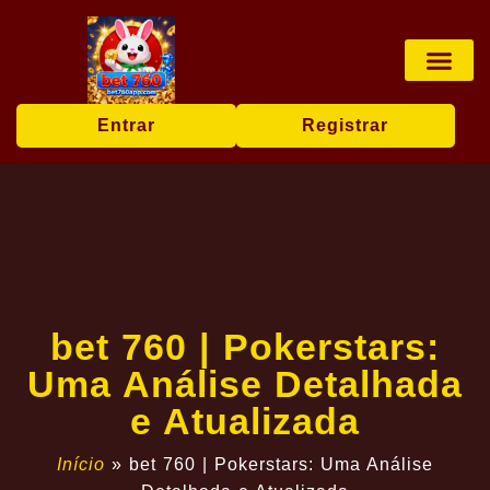
Jogos de cartas
política Pr
Notícias da Marca
Entrar
Registrar
bet 760 | Pokerstars:
Uma Análise Detalhada
e Atualizada
Início
»
bet 760 | Pokerstars: Uma Análise