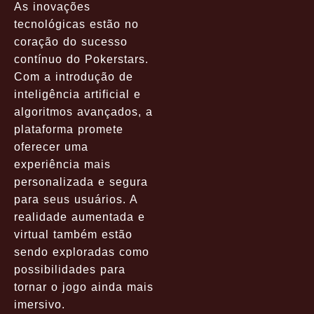
As inovações
tecnológicas estão no
coração do sucesso
contínuo do Pokerstars.
Com a introdução de
inteligência artificial e
algoritmos avançados, a
plataforma promete
oferecer uma
experiência mais
personalizada e segura
para seus usuários. A
realidade aumentada e
virtual também estão
sendo exploradas como
possibilidades para
tornar o jogo ainda mais
imersivo.