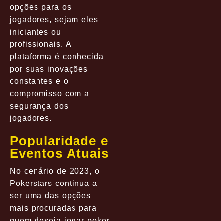
opções para os
jogadores, sejam eles
iniciantes ou
profissionais. A
plataforma é conhecida
por suas inovações
constantes e o
compromisso com a
segurança dos
jogadores.
Popularidade e
Eventos Atuais
No cenário de 2023, o
Pokerstars continua a
ser uma das opções
mais procuradas para
quem deseja jogar poker