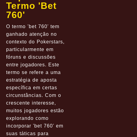
Termo 'Bet
760'
O termo 'bet 760' tem
ganhado atenção no
contexto do Pokerstars,
particularmente em
fóruns e discussões
entre jogadores. Este
termo se refere a uma
estratégia de aposta
específica em certas
circunstâncias. Com o
crescente interesse,
muitos jogadores estão
explorando como
incorporar 'bet 760' em
suas táticas para