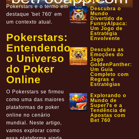
Pokerstars e o termo em
Descubra o
Mundo
destaque 'bet 760' em
Divertido de
um contexto atual.
FunnyAlpaca:
Um Jogo de
Estratégia
Pokerstars:
Envolvente
Entendendo
Descubra as
Emoções do
o Universo
Jogo
GoldenPanther:
do Poker
Um Guia
Completo com
Online
Regras e
Estratégias
O Pokerstars se firmou
Explorando o
como uma das maiores
Mundo de
Super7s e a
plataformas de poker
Tendência de
online no cenário
Apostas com
Bet 760
mundial. Neste artigo,
vamos explorar como
essa plataforma ainda