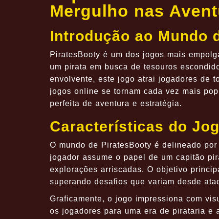
Mergulho nas Avent
Introdução ao Mundo 
PiratesBooty é um dos jogos mais empolg
um pirata em busca de tesouros escondid
envolvente, este jogo atrai jogadores de 
jogos online se tornam cada vez mais pop
perfeita de aventura e estratégia.
Características do Jo
O mundo de PiratesBooty é delineado por i
jogador assume o papel de um capitão pir
explorações arriscadas. O objetivo princi
superando desafios que variam desde ata
Graficamente, o jogo impressiona com visu
os jogadores para uma era de pirataria e