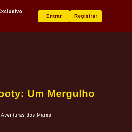
Exclusivo
Entrar
Registrar
Booty: Um Mergulho
 Aventuras dos Mares