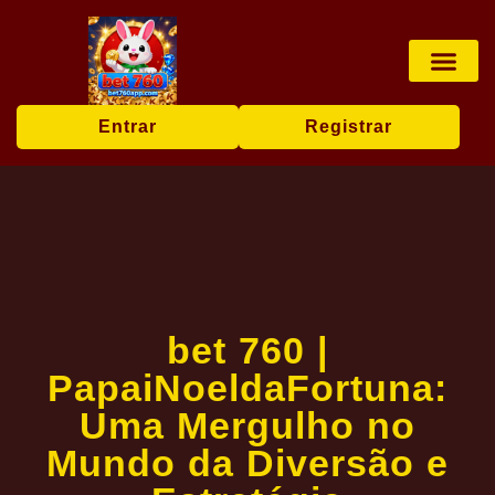
Jogos de cartas
política Pr
Notícias da Marca
Entrar
Registrar
bet 760 |
PapaiNoeldaFortuna:
Uma Mergulho no
Mundo da Diversão e