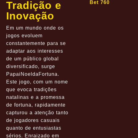
Tradição e
Bet 760
Inovação
Em um mundo onde os
jogos evoluem
constantemente para se
adaptar aos interesses
de um público global
diversificado, surge
PapaiNoeldaFortuna.
Este jogo, com um nome
que evoca tradições
natalinas e a promessa
de fortuna, rapidamente
capturou a atenção tanto
de jogadores casuais
quanto de entusiastas
sérios. Enraizado em