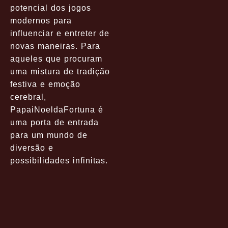
potencial dos jogos
modernos para
influenciar e entreter de
novas maneiras. Para
aqueles que procuram
uma mistura de tradição
festiva e emoção
cerebral,
PapaiNoeldaFortuna é
uma porta de entrada
para um mundo de
diversão e
possibilidades infinitas.