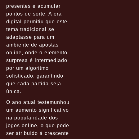
presentes e acumular
pontos de sorte. A era
digital permitiu que este
tema tradicional se
adaptasse para um
ambiente de apostas
online, onde o elemento
surpresa é intermediado
por um algoritmo
sofisticado, garantindo
que cada partida seja
única.
O ano atual testemunhou
um aumento significativo
na popularidade dos
jogos online, o que pode
ser atribuído à crescente