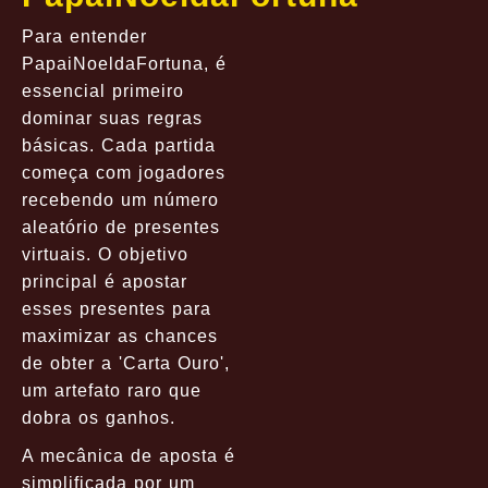
Para entender
PapaiNoeldaFortuna, é
essencial primeiro
dominar suas regras
básicas. Cada partida
começa com jogadores
recebendo um número
aleatório de presentes
virtuais. O objetivo
principal é apostar
esses presentes para
maximizar as chances
de obter a 'Carta Ouro',
um artefato raro que
dobra os ganhos.
A mecânica de aposta é
simplificada por um