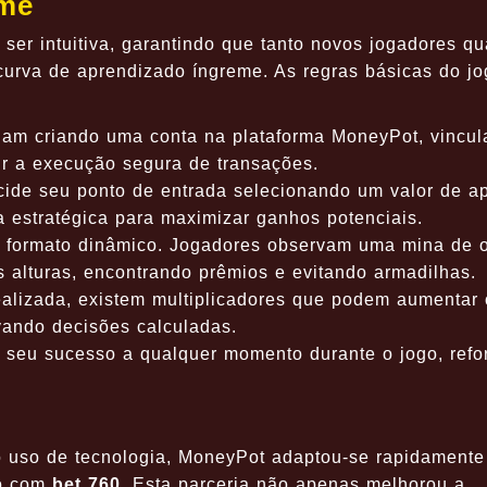
ame
er intuitiva, garantindo que tanto novos jogadores qu
curva de aprendizado íngreme. As regras básicas do jo
ciam criando uma conta na plataforma MoneyPot, vincu
ir a execução segura de transações.
ide seu ponto de entrada selecionando um valor de a
ma estratégica para maximizar ganhos potenciais.
formato dinâmico. Jogadores observam uma mina de 
s alturas, encontrando prêmios e evitando armadilhas.
alizada, existem multiplicadores que podem aumentar 
vando decisões calculadas.
 seu sucesso a qualquer momento durante o jogo, refo
 uso de tecnologia, MoneyPot adaptou-se rapidamente
ão com
bet 760
. Esta parceria não apenas melhorou a