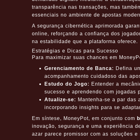
transparência nas transações, mas també
essenciais no ambiente de apostas moder
A segurança cibernética aprimorada garan
online, reforçando a confiança dos jogad
na estabilidade que a plataforma oferece.
Estratégias e Dicas para Sucesso
Para maximizar suas chances em MoneyPo
Gerenciamento de Banca:
Defina um
acompanhamento cuidadoso das apos
Estudo do Jogo:
Entender a mecânic
sucesso e aprendendo com jogadas 
Atualize-se:
Mantenha-se a par das a
incorporando insights para se adapta
Em síntese, MoneyPot, em conjunto com
b
inovação, segurança e uma experiência de
azar parece promissor com as soluções e 