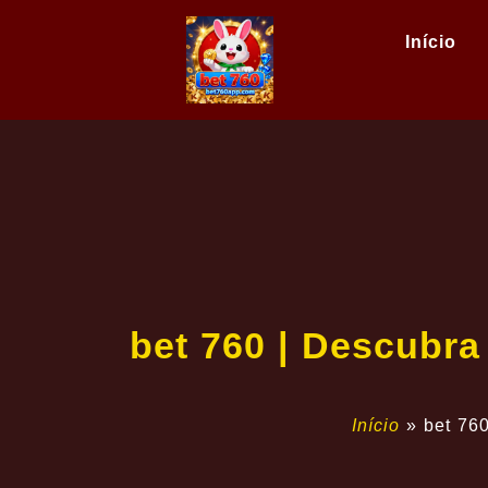
Início
bet 760 | Descubr
Início
»
bet 76