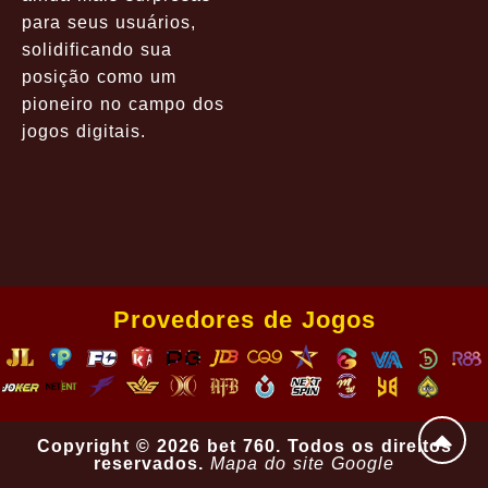
para seus usuários,
solidificando sua
posição como um
pioneiro no campo dos
jogos digitais.
Provedores de Jogos
Copyright © 2026 bet 760. Todos os direitos
reservados.
Mapa do site Google