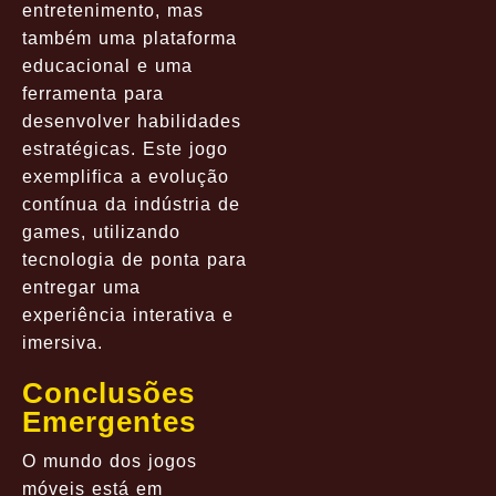
entretenimento, mas
também uma plataforma
educacional e uma
ferramenta para
desenvolver habilidades
estratégicas. Este jogo
exemplifica a evolução
contínua da indústria de
games, utilizando
tecnologia de ponta para
entregar uma
experiência interativa e
imersiva.
Conclusões
Emergentes
O mundo dos jogos
móveis está em