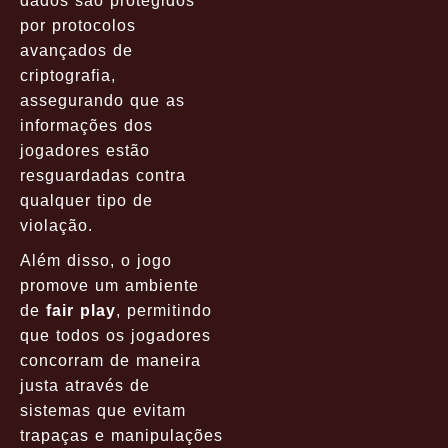
dados são protegidos
por protocolos
avançados de
criptografia,
assegurando que as
informações dos
jogadores estão
resguardadas contra
qualquer tipo de
violação.
Além disso, o jogo
promove um ambiente
de
fair play
, permitindo
que todos os jogadores
concorram de maneira
justa através de
sistemas que evitam
trapaças e manipulações