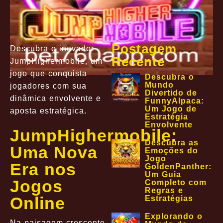
Postagem
Descubra o inovador
Recente
JumpHighermobile, um
jogo que conquista
Descubra o
Mundo
jogadores com sua
Divertido de
dinâmica envolvente e
FunnyAlpaca:
Um Jogo de
aposta estratégica.
Estratégia
Envolvente
JumpHighermobile:
Descubra as
Uma Nova
Emoções do
Jogo
Era nos
GoldenPanther:
Um Guia
Jogos
Completo com
Regras e
Online
Estratégias
Explorando o
Na paisagem crescente