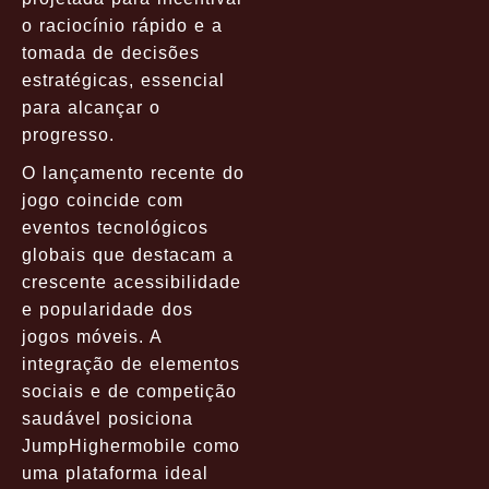
o raciocínio rápido e a
tomada de decisões
estratégicas, essencial
para alcançar o
progresso.
O lançamento recente do
jogo coincide com
eventos tecnológicos
globais que destacam a
crescente acessibilidade
e popularidade dos
jogos móveis. A
integração de elementos
sociais e de competição
saudável posiciona
JumpHighermobile como
uma plataforma ideal