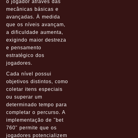
o jogador através das
mecânicas básicas e
avançadas. À medida
que os níveis avançam,
a dificuldade aumenta,
exigindo maior destreza
e pensamento
estratégico dos
jogadores.
Cada nível possui
objetivos distintos, como
coletar itens especiais
ou superar um
determinado tempo para
completar o percurso. A
implementação de "bet
760" permite que os
jogadores potencializem