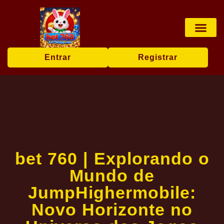
Jogos de cartas
política Pr
Notícias da Marca
Entrar
Registrar
bet 760 | Explorando o
Mundo de
JumpHighermobile:
Novo Horizonte no