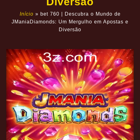
Diversão
Início
»
bet 760 | Descubra o Mundo de
JManiaDiamonds: Um Mergulho em Apostas e
Diversão