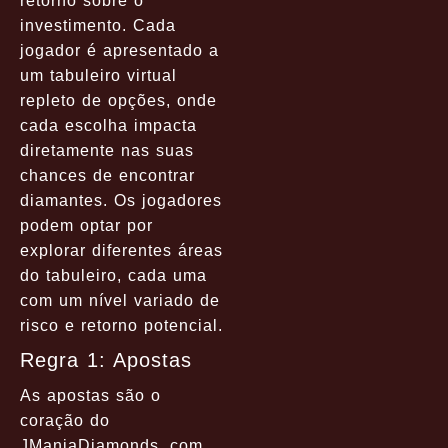
retorno sobre o
investimento. Cada
jogador é apresentado a
um tabuleiro virtual
repleto de opções, onde
cada escolha impacta
diretamente nas suas
chances de encontrar
diamantes. Os jogadores
podem optar por
explorar diferentes áreas
do tabuleiro, cada uma
com um nível variado de
risco e retorno potencial.
Regra 1: Apostas
As apostas são o
coração do
JManiaDiamonds, com