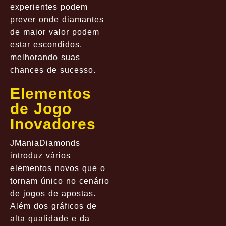
experientes podem
prever onde diamantes
de maior valor podem
estar escondidos,
melhorando suas
chances de sucesso.
Elementos
de Jogo
Inovadores
JManiaDiamonds
introduz vários
elementos novos que o
tornam único no cenário
de jogos de apostas.
Além dos gráficos de
alta qualidade e da