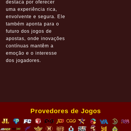
destaca por oferecer
uma experiência rica,
envolvente e segura. Ele
também aponta para o
futuro dos jogos de
apostas, onde inovações
contínuas mantêm a
emoção e o interesse
dos jogadores.
Provedores de Jogos