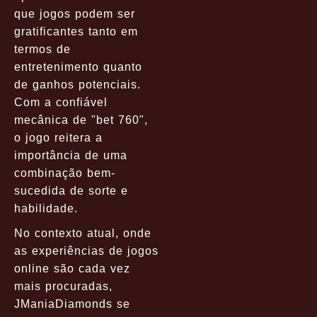
que jogos podem ser
gratificantes tanto em
termos de
entretenimento quanto
de ganhos potenciais.
Com a confiável
mecânica de "bet 760",
o jogo reitera a
importância de uma
combinação bem-
sucedida de sorte e
habilidade.
No contexto atual, onde
as experiências de jogos
online são cada vez
mais procuradas,
JManiaDiamonds se