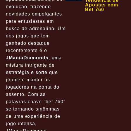
Tendência de
Apostas com
evolução, trazendo
Bet 760
novidades empolgantes
para entusiastas em
busca de adrenalina. Um
dos jogos que tem
ganhado destaque
recentemente é o
JManiaDiamonds
, uma
mistura intrigante de
estratégia e sorte que
promete manter os
jogadores na ponta do
assento. Com as
palavras-chave "bet 760"
se tornando sinônimas
de uma experiência de
jogo intensa,
JManiaDiamonds