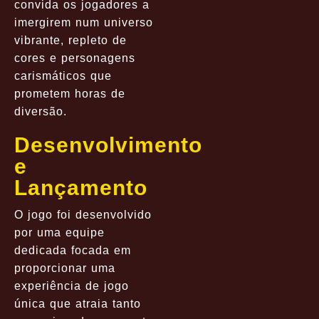
convida os jogadores a
imergirem num universo
vibrante, repleto de
cores e personagens
carismáticos que
prometem horas de
diversão.
Desenvolvimento
e
Lançamento
O jogo foi desenvolvido
por uma equipe
dedicada focada em
proporcionar uma
experiência de jogo
única que atraia tanto