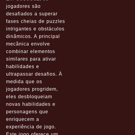
jogadores são
desafiados a superar
fases cheias de puzzles
intrigantes e obstáculos
dinâmicos. A principal
mecânica envolve
combinar elementos
similares para ativar
habilidades e
ultrapassar desafios. À
medida que os
jogadores progridem,
eles desbloqueiam
novas habilidades e
personagens que
enriquecem a
experiência de jogo.
Este jogo oferece um