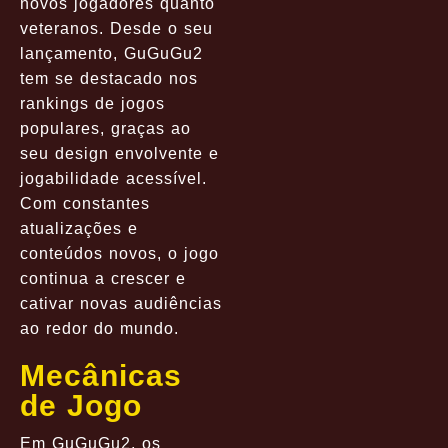
novos jogadores quanto
veteranos. Desde o seu
lançamento, GuGuGu2
tem se destacado nos
rankings de jogos
populares, graças ao
seu design envolvente e
jogabilidade acessível.
Com constantes
atualizações e
conteúdos novos, o jogo
continua a crescer e
cativar novas audiências
ao redor do mundo.
Mecânicas
de Jogo
Em GuGuGu2, os