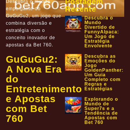
Postagem
Descubra o mundo
Recente
empolgante do
GuGuGu2, um jogo que
Descubra o
Mundo
combina diversão e
Divertido de
estratégia com o
FunnyAlpaca:
Um Jogo de
conceito inovador de
Estratégia
apostas da Bet 760.
Envolvente
GuGuGu2:
Descubra as
Emoções do
Jogo
A Nova Era
GoldenPanther:
Um Guia
do
Completo com
Regras e
Entretenimento
Estratégias
e Apostas
Explorando o
Mundo de
com Bet
Super7s e a
Tendência de
760
Apostas com
Bet 760