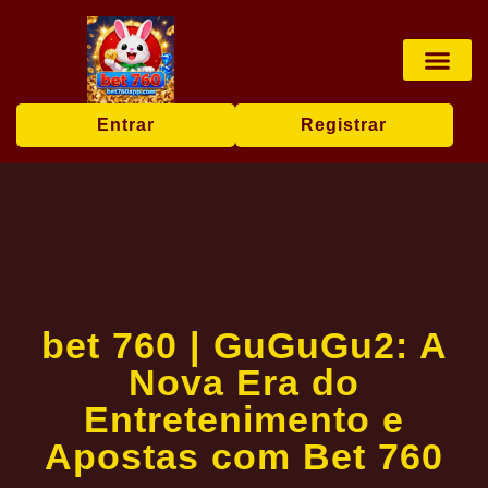
Jogos de cartas
política Pr
Notícias da Marca
Entrar
Registrar
bet 760 | GuGuGu2: A
Nova Era do
Entretenimento e
Apostas com Bet 760