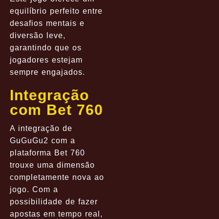
equilíbrio perfeito entre
desafios mentais e
diversão leve,
garantindo que os
jogadores estejam
sempre engajados.
Integração
com Bet 760
A integração de
GuGuGu2 com a
plataforma Bet 760
trouxe uma dimensão
completamente nova ao
jogo. Com a
possibilidade de fazer
apostas em tempo real,