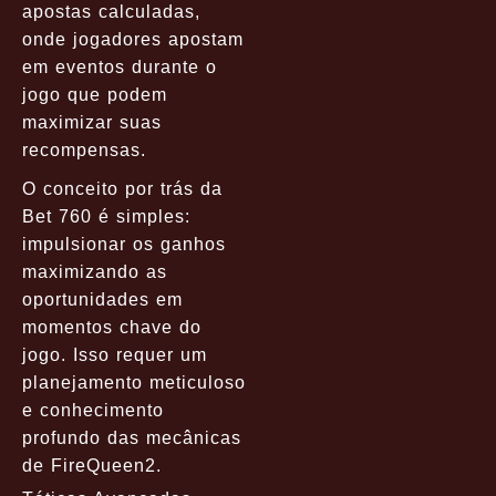
apostas calculadas,
onde jogadores apostam
em eventos durante o
jogo que podem
maximizar suas
recompensas.
O conceito por trás da
Bet 760 é simples:
impulsionar os ganhos
maximizando as
oportunidades em
momentos chave do
jogo. Isso requer um
planejamento meticuloso
e conhecimento
profundo das mecânicas
de FireQueen2.