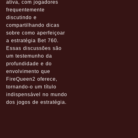
ativa, com jogadores
frequentemente
discutindo e
compartilhando dicas
sobre como aperfeiçoar
a estratégia Bet 760.
Essas discussões são
um testemunho da
profundidade e do
envolvimento que
FireQueen2 oferece,
tornando-o um título
indispensável no mundo
dos jogos de estratégia.