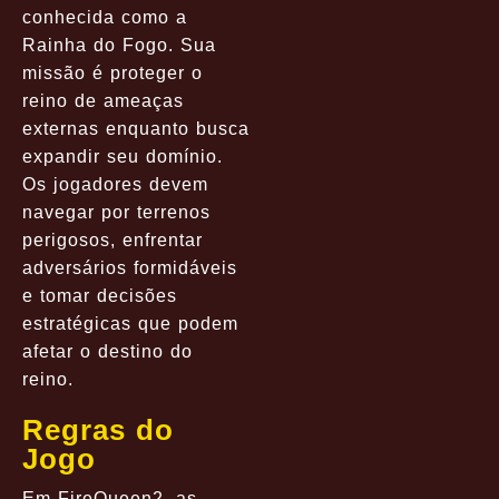
conhecida como a
Rainha do Fogo. Sua
missão é proteger o
reino de ameaças
externas enquanto busca
expandir seu domínio.
Os jogadores devem
navegar por terrenos
perigosos, enfrentar
adversários formidáveis
e tomar decisões
estratégicas que podem
afetar o destino do
reino.
Regras do
Jogo
Em FireQueen2, as