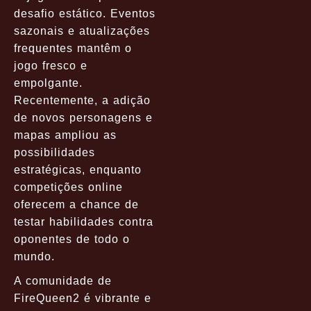
desafio estático. Eventos
sazonais e atualizações
frequentes mantêm o
jogo fresco e
empolgante.
Recentemente, a adição
de novos personagens e
mapas ampliou as
possibilidades
estratégicas, enquanto
competições online
oferecem a chance de
testar habilidades contra
oponentes de todo o
mundo.
A comunidade de
FireQueen2 é vibrante e