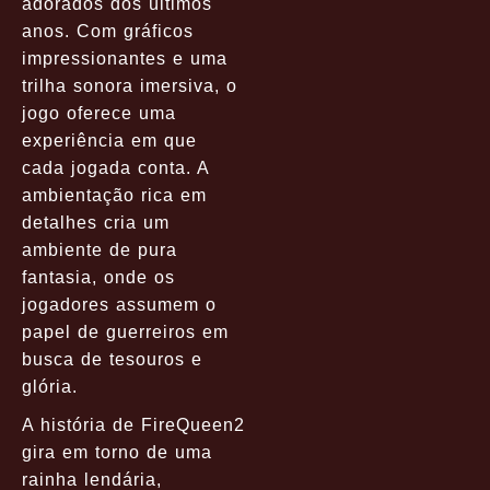
adorados dos últimos
anos. Com gráficos
impressionantes e uma
trilha sonora imersiva, o
jogo oferece uma
experiência em que
cada jogada conta. A
ambientação rica em
detalhes cria um
ambiente de pura
fantasia, onde os
jogadores assumem o
papel de guerreiros em
busca de tesouros e
glória.
A história de FireQueen2
gira em torno de uma
rainha lendária,