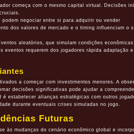
dor começa com o mesmo capital virtual. Decisões ini
cruciais.
podem negociar entre si para adquirir ou vender
ento dos valores de mercado e o timing influenciam o 
ventos aleatórios, que simulam condições econômicas 
ses eventos requerem dos jogadores rápida adaptação e
iantes
entivados a começar com investimentos menores. A obse
tomar decisões significativas pode ajudar a compreende
l é estabelecer alianças estratégicas com outros jogad
idade durante eventuais crises simuladas no jogo.
dências Futuras
do-se às mudanças do cenário econômico global e incor