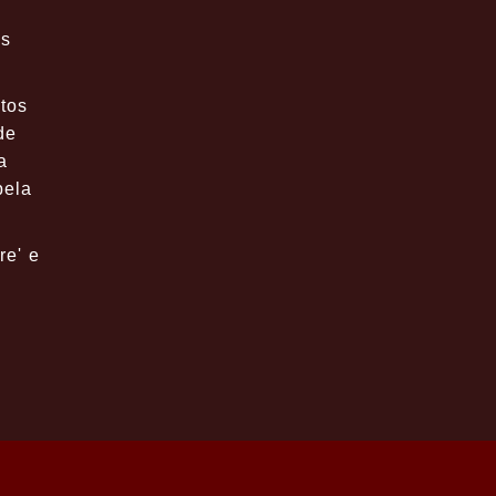
os
tos
de
a
pela
re' e