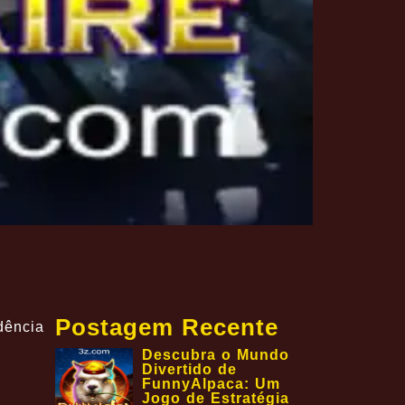
Postagem Recente
dência
Descubra o Mundo
Divertido de
FunnyAlpaca: Um
Jogo de Estratégia