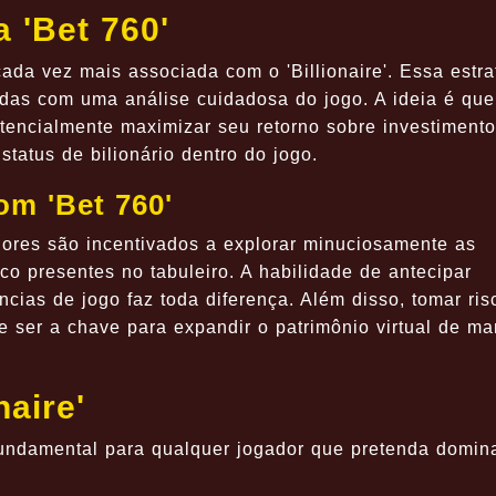
 'Bet 760'
cada vez mais associada com o 'Billionaire'. Essa estra
das com uma análise cuidadosa do jogo. A ideia é que
encialmente maximizar seu retorno sobre investimento
status de bilionário dentro do jogo.
om 'Bet 760'
gadores são incentivados a explorar minuciosamente as
co presentes no tabuleiro. A habilidade de antecipar
ias de jogo faz toda diferença. Além disso, tomar ris
e ser a chave para expandir o patrimônio virtual de ma
naire'
 fundamental para qualquer jogador que pretenda domin