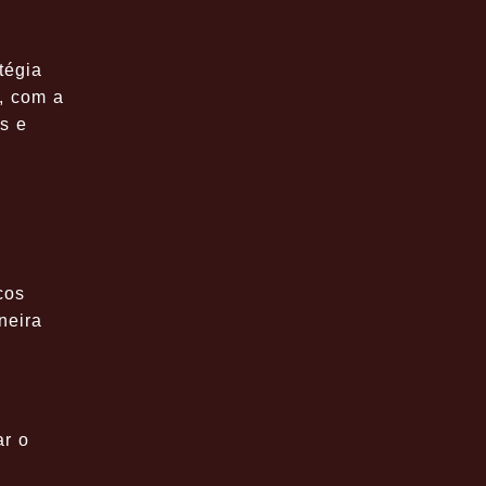
tégia
, com a
s e
cos
neira
ar o