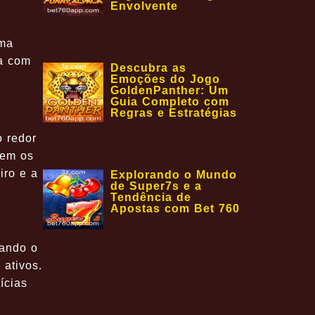
Envolvente
uma
ca com
Descubra as
Emoções do Jogo
GoldenPanther: Um
Guia Completo com
Regras e Estratégias
o redor
rem os
iro e a
Explorando o Mundo
de Super7s e a
Tendência de
Apostas com Bet 760
tando o
 ativos.
ícias